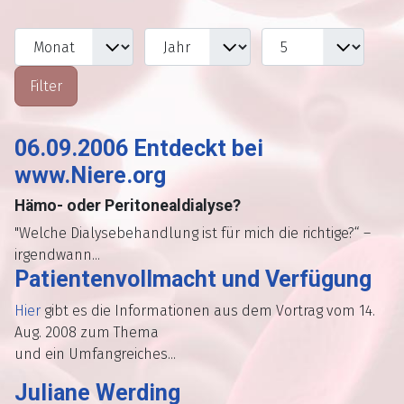
Monat
Jahr
Anzeige #
Filter
Filter
06.09.2006 Entdeckt bei
www.Niere.org
Hämo- oder Peritonealdialyse?
"Welche Dialysebehandlung ist für mich die richtige?“ –
irgendwann...
Patientenvollmacht und Verfügung
Hier
gibt es die Informationen aus dem Vortrag vom 14.
Aug. 2008 zum Thema
und ein Umfangreiches...
Juliane Werding